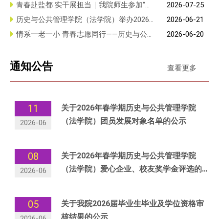
院（法学院）积极探索未成年人法治教育校
青春赴盐都 实干展担当｜我院师生参加“青
2026-07-25
说同心 法润乡音”推普兴乡实践团入选2026年“千团万人
校共建...
春来盐 都创未来”2026年盐都区大学生暑期
历史与公共管理学院（法学院）举办2026
2026-06-21
推普强国行”全国大学生暑期社会实践志愿服务活动参与
实...
年团干部思政技能大比武院内选拔赛
情系一老一小 青春志愿同行——历史与公共
2026-06-20
协同团队；“青春反诈 平安同行”实践团入选2026年“法治
管理学院（法学院）开展系列志愿服务活动
中国青春行——反诈宣传教育专项”全国大学生暑期社会
通知公告
实践活动团队；“青援童长 法护心途”实践团入选2026
查看更多
年“法治中国青春行——‘12355护航行动’赋能专项”全...
11
关于2026年春学期历史与公共管理学院
（法学院）团员发展对象名单的公示
2026-06
08
关于2026年春学期历史与公共管理学院
（法学院）爱心企业、校友奖学金评选的
2026-06
公示
05
关于我院2026届毕业生毕业及学位资格审
核结果的公示
2026-06